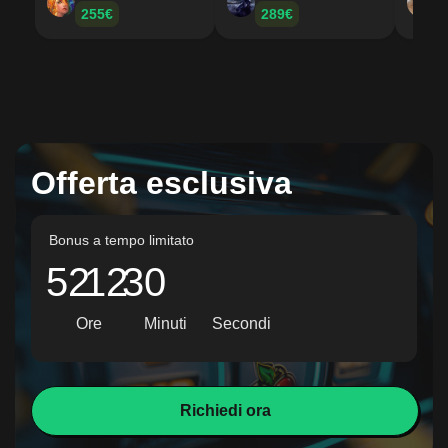
255€
289€
Offerta esclusiva
Bonus a tempo limitato
52
12
29
Ore
Minuti
Secondi
Richiedi ora