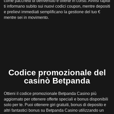
come pacchetti di benvenuto e offerte in corso. Avvisi rapidi
ti informano subito sui nuovi codici coupon, mentre depositi
e prelievi immediati semplificano la gestione del tuo €
mentre sei in movimento.
Codice promozionale del
casinò Betpanda
Ottieni il codice promozionale Betpanda Casino più
aggiornato per ottenere offerte speciali e bonus disponibili
solo per te. Puoi ottenere giri gratuiti, bonus di deposito e
altri fantastici bonus su Betpanda Casino utilizzando un