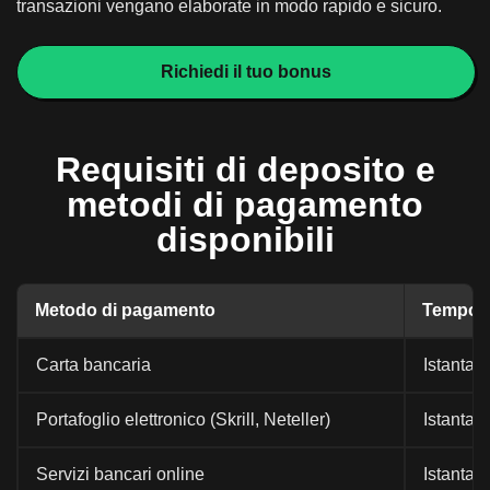
transazioni vengano elaborate in modo rapido e sicuro.
Richiedi il tuo bonus
Requisiti di deposito e
metodi di pagamento
disponibili
Metodo di pagamento
Tempo d
Carta bancaria
Istantan
Portafoglio elettronico (Skrill, Neteller)
Istantan
Servizi bancari online
Istantan