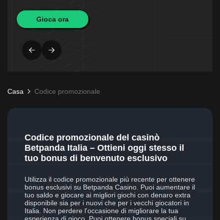
Gioca ora
Casa
Codice promozionale
Codice promozionale del casinò
Betpanda Italia – Ottieni oggi stesso il
tuo bonus di benvenuto esclusivo
Utilizza il codice promozionale più recente per ottenere
bonus esclusivi su Betpanda Casino. Puoi aumentare il
tuo saldo e giocare ai migliori giochi con denaro extra
disponibile sia per i nuovi che per i vecchi giocatori in
Italia. Non perdere l'occasione di migliorare la tua
esperienza di gioco. Puoi ottenere bonus speciali su