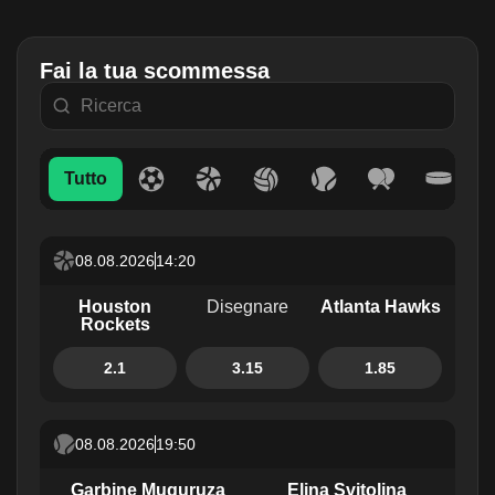
Fai la tua scommessa
Tutto
08.08.2026
14:20
Houston
Disegnare
Atlanta Hawks
Rockets
2.1
3.15
1.85
08.08.2026
19:50
Garbine Muguruza
Elina Svitolina