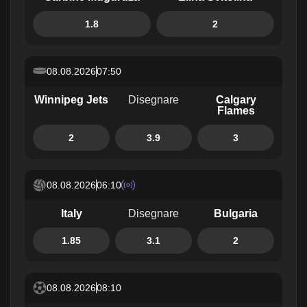
1.8
2
08.08.2026
07:50
Winnipeg Jets
Disegnare
Calgary
Flames
2
3.9
3
08.08.2026
06:10
Italy
Disegnare
Bulgaria
1.85
3.1
2
08.08.2026
08:10