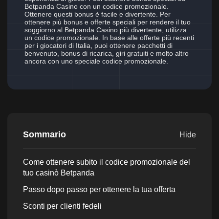
Betpanda Casino con un codice promozionale.
Ottenere questi bonus è facile e divertente. Per
ottenere più bonus e offerte speciali per rendere il tuo
soggiorno al Betpanda Casino più divertente, utilizza
un codice promozionale. In base alle offerte più recenti
per i giocatori di Italia, puoi ottenere pacchetti di
benvenuto, bonus di ricarica, giri gratuiti e molto altro
ancora con uno speciale codice promozionale.
Sommario
Hide
Come ottenere subito il codice promozionale del
tuo casinò Betpanda
Passo dopo passo per ottenere la tua offerta
Sconti per clienti fedeli