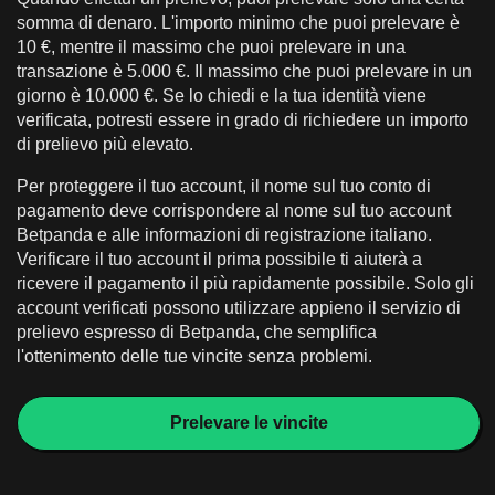
somma di denaro. L'importo minimo che puoi prelevare è
10 €, mentre il massimo che puoi prelevare in una
transazione è 5.000 €. Il massimo che puoi prelevare in un
giorno è 10.000 €. Se lo chiedi e la tua identità viene
verificata, potresti essere in grado di richiedere un importo
di prelievo più elevato.
Per proteggere il tuo account, il nome sul tuo conto di
pagamento deve corrispondere al nome sul tuo account
Betpanda e alle informazioni di registrazione italiano.
Verificare il tuo account il prima possibile ti aiuterà a
ricevere il pagamento il più rapidamente possibile. Solo gli
account verificati possono utilizzare appieno il servizio di
prelievo espresso di Betpanda, che semplifica
l'ottenimento delle tue vincite senza problemi.
Prelevare le vincite