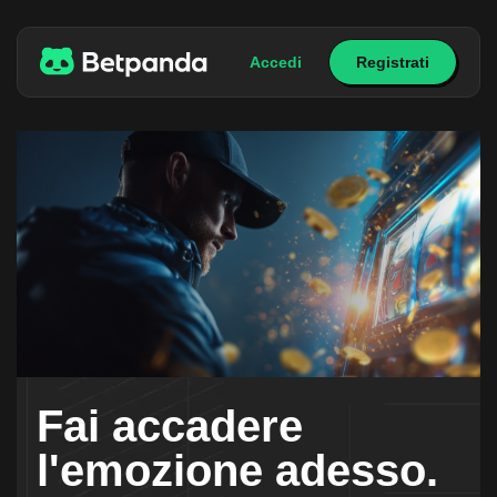
Accedi
Registrati
Fai accadere
l'emozione adesso.