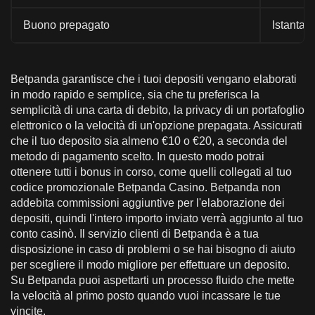
Buono prepagato
Istantan
Betpanda garantisce che i tuoi depositi vengano elaborati
in modo rapido e semplice, sia che tu preferisca la
semplicità di una carta di debito, la privacy di un portafoglio
elettronico o la velocità di un'opzione prepagata. Assicurati
che il tuo deposito sia almeno €10 o €20, a seconda del
metodo di pagamento scelto. In questo modo potrai
ottenere tutti i bonus in corso, come quelli collegati al tuo
codice promozionale Betpanda Casino. Betpanda non
addebita commissioni aggiuntive per l'elaborazione dei
depositi, quindi l'intero importo inviato verrà aggiunto al tuo
conto casinò. Il servizio clienti di Betpanda è a tua
disposizione in caso di problemi o se hai bisogno di aiuto
per scegliere il modo migliore per effettuare un deposito.
Su Betpanda puoi aspettarti un processo fluido che mette
la velocità al primo posto quando vuoi incassare le tue
vincite.