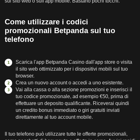
sul sito web o sull'app mobile. Bastano pochi tocchi.
Come utilizzare i codici
promozionali Betpanda sul tuo
telefono
Scarica l'app Betpanda Casino dall'app store o visita
il sito web ottimizzato per i dispositivi mobili sul tuo
browser.
Crea un nuovo account o accedi a uno esistente.
Vai alla cassa o alla sezione promozioni e inserisci il
tuo codice promozionale, ad esempio €50, prima di
effettuare un deposito qualificante. Riceverai quindi
un credito bonus immediato o giri gratuiti inviati
direttamente al tuo account mobile.
Il tuo telefono può utilizzare tutte le offerte promozionali,