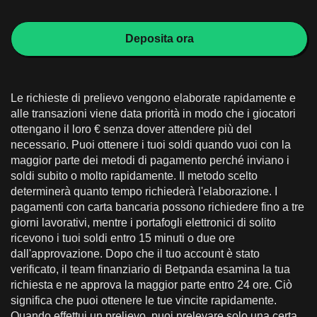
Deposita ora
Le richieste di prelievo vengono elaborate rapidamente e
alle transazioni viene data priorità in modo che i giocatori
ottengano il loro € senza dover attendere più del
necessario. Puoi ottenere i tuoi soldi quando vuoi con la
maggior parte dei metodi di pagamento perché inviano i
soldi subito o molto rapidamente. Il metodo scelto
determinerà quanto tempo richiederà l'elaborazione. I
pagamenti con carta bancaria possono richiedere fino a tre
giorni lavorativi, mentre i portafogli elettronici di solito
ricevono i tuoi soldi entro 15 minuti o due ore
dall'approvazione. Dopo che il tuo account è stato
verificato, il team finanziario di Betpanda esamina la tua
richiesta e ne approva la maggior parte entro 24 ore. Ciò
significa che puoi ottenere le tue vincite rapidamente.
Quando effettui un prelievo, puoi prelevare solo una certa