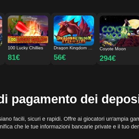
100 Lucky Chillies
Dragon Kingdom Eyes Of Fire
Coyote Moon
81€
56€
294€
di pagamento dei deposit
iano facili, sicuri e rapidi. Offre ai giocatori un'ampia 
ifica che le tue informazioni bancarie private e il tuo d