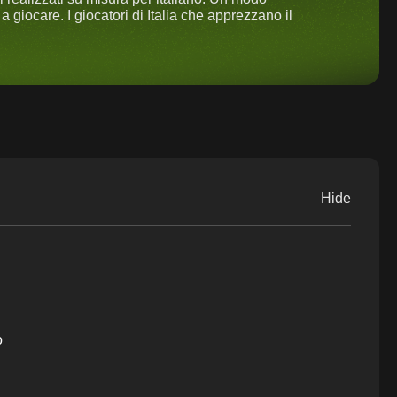
giocare. I giocatori di Italia che apprezzano il
Hide
o