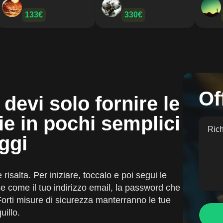
352€
133€
Of
devi solo fornire le
e in pochi semplici
Rich
ggi
risalta. Per iniziare, toccalo e poi segui le
se come il tuo indirizzo email, la password che
. Forti misure di sicurezza manterranno le tue
uillo.