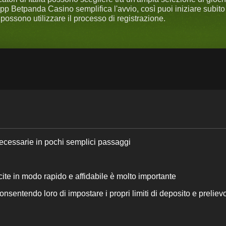
p Betpanda Casino semplifica l'avvio, così puoi iniziare subito a 
ossono utilizzare il processo di registrazione.
 necessarie in pochi semplici passaggi
ncite in modo rapido e affidabile è molto importante
consentendo loro di impostare i propri limiti di deposito e preliev