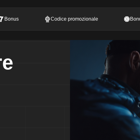
Bonus
Codice promozionale
Bonu
re