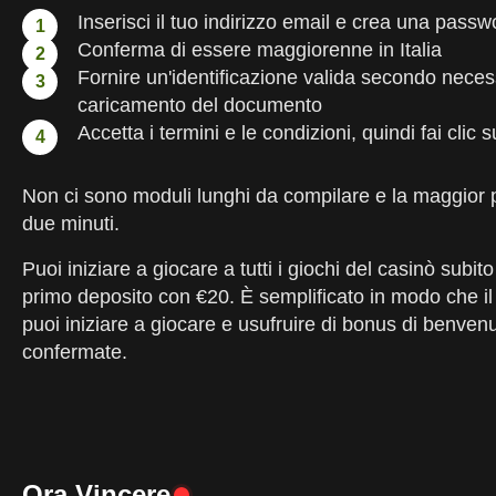
Inserisci il tuo indirizzo email e crea una pas
Conferma di essere maggiorenne in Italia
Fornire un'identificazione valida secondo neces
caricamento del documento
Accetta i termini e le condizioni, quindi fai clic s
Non ci sono moduli lunghi da compilare e la maggior pa
due minuti.
Puoi iniziare a giocare a tutti i giochi del casinò subito
primo deposito con €20. È semplificato in modo che i
puoi iniziare a giocare e usufruire di bonus di benve
confermate.
Ora Vincere