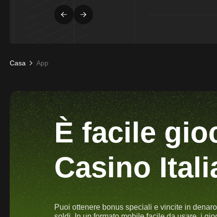
Casa
App
È facile gi
Casino Itali
Puoi ottenere bonus speciali e vincite in denaro 
soldi. In un formato mobile facile da usare, i gi