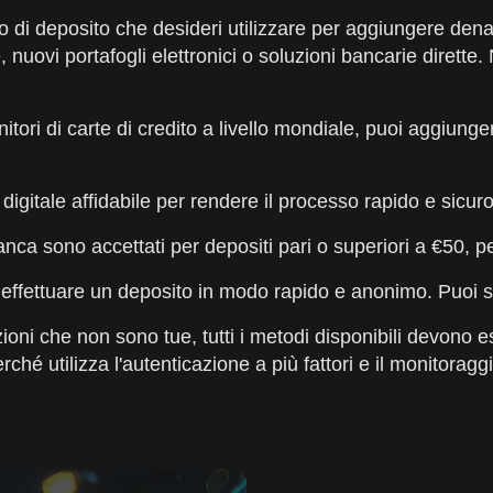
do di deposito che desideri utilizzare per aggiungere den
, nuovi portafogli elettronici o soluzioni bancarie dirette
rnitori di carte di credito a livello mondiale, puoi aggiung
 digitale affidabile per rendere il processo rapido e sicu
banca sono accettati per depositi pari o superiori a €50, pe
effettuare un deposito in modo rapido e anonimo. Puoi sce
zioni che non sono tue, tutti i metodi disponibili devono 
hé utilizza l'autenticazione a più fattori e il monitoragg