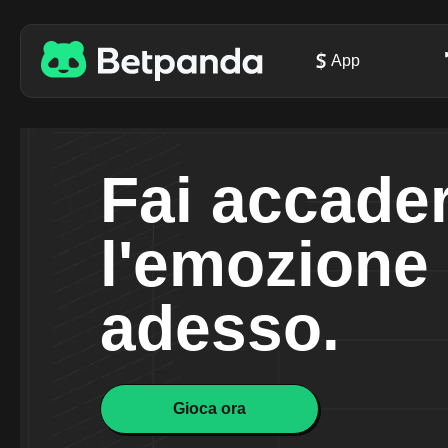
App
Fai accade
l'emozione
adesso.
Gioca ora