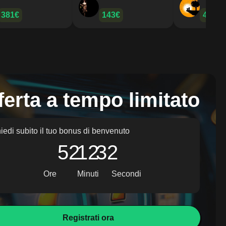
330€
381€
143€
ferta a tempo limitato
iedi subito il tuo bonus di benvenuto
52
12
30
Ore
Minuti
Secondi
Registrati ora