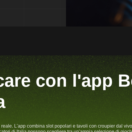
ocare con l'app 
a
reale. L'app combina slot popolari e tavoli con croupier dal vivo
ocatori di Italia possono scegliere tra un'ampia selezione di gioc