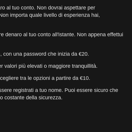
aro al tuo conto. Non dovrai aspettare per
. Non importa quale livello di esperienza hai,
ere denaro al tuo conto all'istante. Non appena effettui
ro, con una password che inizia da €20.
r valori più elevati o maggiore tranquillità.
gliere tra le opzioni a partire da €10.
essere registrati a tuo nome. Puoi essere sicuro che
io costante della sicurezza.